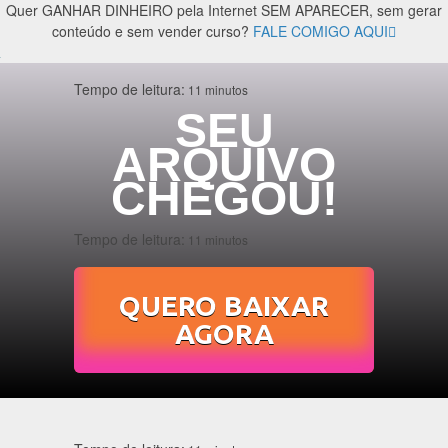
Quer GANHAR DINHEIRO pela Internet SEM APARECER, sem gerar
conteúdo e sem vender curso?
FALE COMIGO AQUI
Tempo de leitura:
11 minutos
SEU
ARQUIVO
CHEGOU!
Tempo de leitura:
11 minutos
QUERO BAIXAR
AGORA