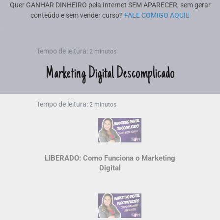
Quer GANHAR DINHEIRO pela Internet SEM APARECER, sem gerar
conteúdo e sem vender curso?
FALE COMIGO AQUI
Tempo de leitura:
2 minutos
Marketing Digital Descomplicado
Tempo de leitura:
2 minutos
LIBERADO: Como Funciona o Marketing
Digital