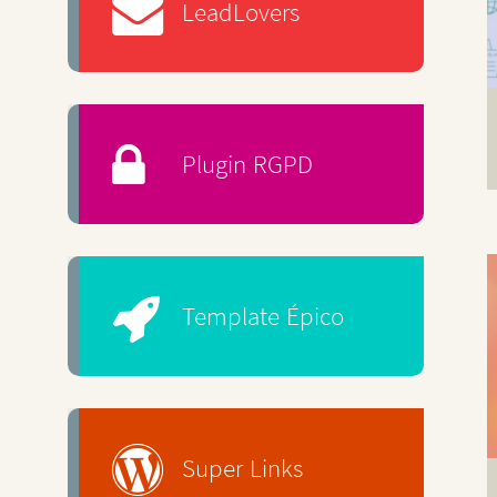
LeadLovers
Plugin RGPD
Template Épico
Super Links