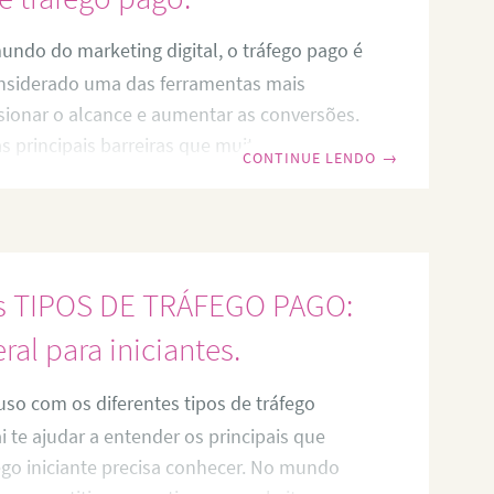
ndo do marketing digital, o tráfego pago é
nsiderado uma das ferramentas mais
sionar o alcance e aumentar as conversões.
 principais barreiras que muitos
CONTINUE LENDO
→
rofissionais de marketing enfrentam ao
ratégia é o investimento necessário. É
o investimento financeiro possa ser uma
uitas pessoas. Afinal, todos queremos
es TIPOS DE TRÁFEGO PAGO:
entavo investido traga retornos
entanto, é importante lembrar que o tráfego
ral para iniciantes.
mente
so com os diferentes tipos de tráfego
i te ajudar a entender os principais que
ego iniciante precisa conhecer. No mundo