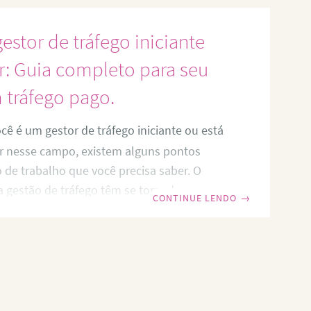
tratégias de marketing digital e publicidade
estor de tráfego iniciante
. E o
r: Guia completo para seu
 tráfego pago.
cê é um gestor de tráfego iniciante ou está
r nesse campo, existem alguns pontos
de trabalho que você precisa saber. O
 a gestão de tráfego têm se tornado
CONTINUE LENDO
→
ucesso de qualquer negócio nos dias de
mergulhar nesse mundo pode ser assustador
te artigo servirá como um guia completo
ender o que é necessário para se tornar um
iciente