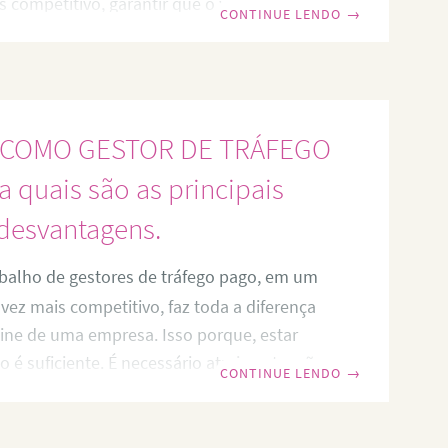
is competitivo, garantir que o website ou
CONTINUE LENDO
→
 descoberto é essencial para o sucesso.
gânico seja uma ótima maneira de atrair
vezes é necessário um impulso adicional
bilidade e alcançar o público certo. É aí que
 COMO GESTOR DE TRÁFEGO
o. Se você
 quais são as principais
desvantagens.
balho de gestores de tráfego pago, em um
vez mais competitivo, faz toda a diferença
line de uma empresa. Isso porque, estar
 é suficiente. É necessário atrair a atenção
CONTINUE LENDO
→
irecionar o tráfego de forma eficaz para
os de negócio. Nesse cenário, sem dúvida
 gestor de tráfego pago, um profissional