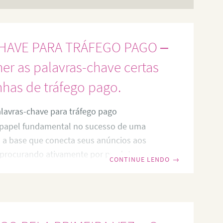
HAVE PARA TRÁFEGO PAGO –
r as palavras-chave certas
has de tráfego pago.
lavras-chave para tráfego pago
apel fundamental no sucesso de uma
 a base que conecta seus anúncios aos
 procurando ativamente por produtos ou
CONTINUE LENDO
→
us. Ao escolher as palavras-chave certas,
r seu tráfego pago de forma eficiente,
torno sobre o investimento (ROI) e
es resultados em suas campanhas. Vou