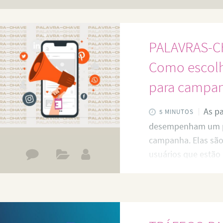
PALAVRAS-C
Como escolhe
para campan
As pa
5 MINUTOS
desempenham um p
campanha. Elas são
usuários que estão
serviços como os se
você pode direciona
maximizando seu re
alcançando melhor