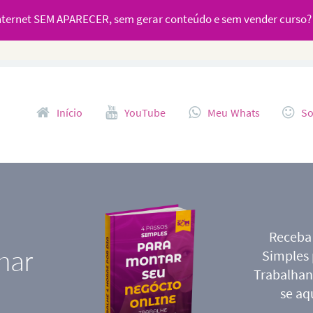
ternet SEM APARECER, sem gerar conteúdo e sem vender curso
Pular para o conteúdo
Início
YouTube
Meu Whats
So
Receba
har
Simples
Trabalhan
se aq