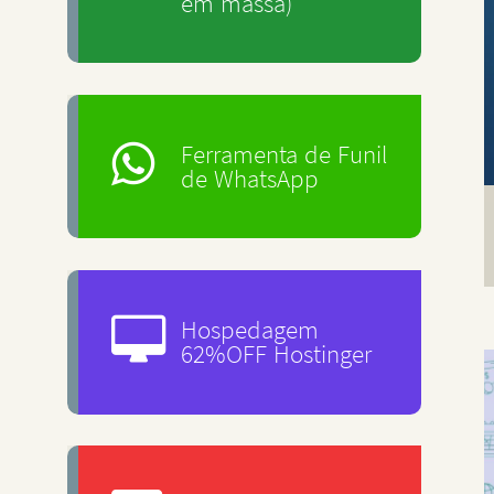
em massa)
Ferramenta de Funil
de WhatsApp
Hospedagem
62%OFF Hostinger