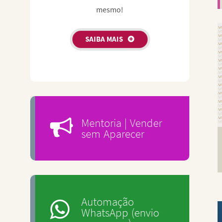
mesmo!
SAIBA MAIS
Mentoria | Vender
sem Aparecer
Automação
WhatsApp (envio