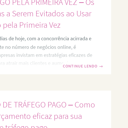
GO PELA PRIMEIRA VEZ – Os
algumas estratégias importantes para
as-chave certas para suas campanhas de
s a Serem Evitados ao Usar
o
 pela Primeira Vez
ias de hoje, com a concorrência acirrada e
e no número de negócios online, é
presas invistam em estratégias eficazes de
ara atrair mais clientes e aumentar suas
CONTINUE LENDO
→
rmas mais populares e eficientes de
ivo é através do uso de tráfego pago. No
preendedores e gestores de tráfego
ilizar essa estratégia pela primeira vez, o
 DE TRÁFEGO PAGO – Como
em gastos desnecessários e resultados
rçamento eficaz para sua
 tráfego pago.