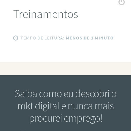
Treinamentos
TEMPO DE LEITURA:
MENOS DE 1 MINUTO
Saiba como eu descobri o
mkt digital e nunca mais
procurei emprego!