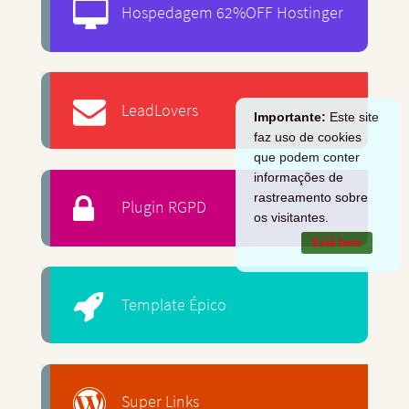
Hospedagem 62%OFF Hostinger
LeadLovers
Importante:
Este site
faz uso de cookies
que podem conter
informações de
rastreamento sobre
Plugin RGPD
os visitantes.
Está bem
Template Épico
Super Links