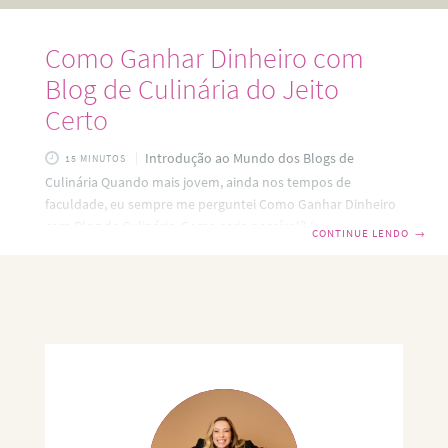
Como Ganhar Dinheiro com
Blog de Culinária do Jeito
Certo
Introdução ao Mundo dos Blogs de
15 MINUTOS
Culinária Quando mais jovem, ainda nos tempos de
faculdade, eu sempre me perguntei Como Ganhar Dinheiro
com Blog de Culinária. Como seria possível? QUem pagaria
CONTINUE LENDO
→
por isso? Mas nos últimos anos, os blogs de culinária
emergiram como uma forma popular de compartilhar
receitas, dicas e experiências gastronômicas. O aumento da
consciência sobre alimentação saudável e a busca por
experiências culinárias enriquecedoras levaram a um
crescimento significativo nesse nicho. Hoje, muitos
indivíduos estão se voltando para blogs,