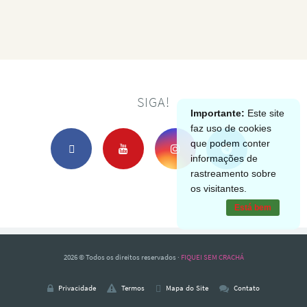
SIGA!
Importante:
Este site
faz uso de cookies
que podem conter
informações de
rastreamento sobre
os visitantes.
Está bem
2026 © Todos os direitos reservados ·
FIQUEI SEM CRACHÁ
Privacidade
Termos
Mapa do Site
Contato