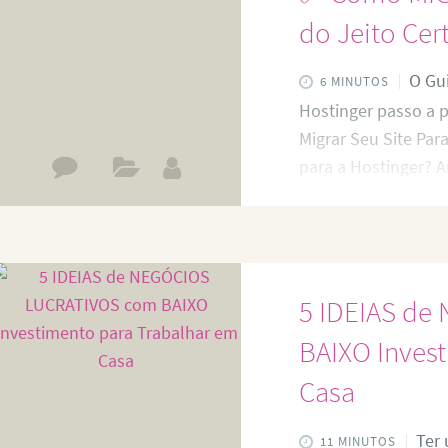
muitos indivíduos e
do Jeito Cer
O Gui
6 MINUTOS
Hostinger passo a 
Migrar Seu Site Par
para a Hostinger? 
migração, é import
a MELHOR escolha pa
benefícios: 🚀 Velo
garantem tempos de
5 IDEIAS d
Custo-Benefício – 
BAIXO Inves
Casa
Ter 
11 MINUTOS