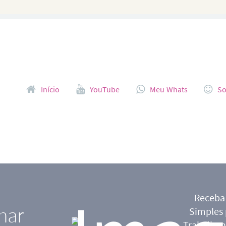
Pular para o conteúdo
Início
YouTube
Meu Whats
So
Receba
har
Simples
Trabalhan