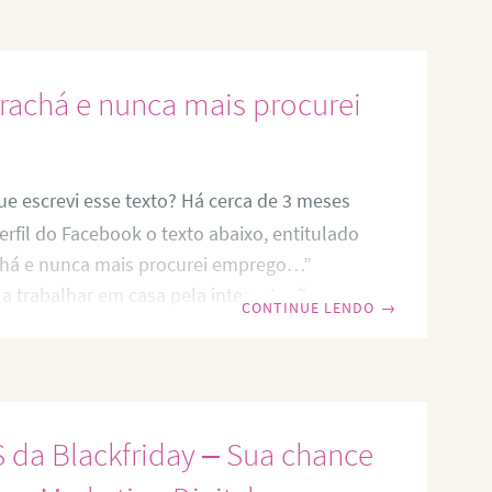
ndes conquistas. Olha só! Você sabia que
 bilhões de pessoas conectadas na internet?
alente a 44% da população mundial. Ainda
rachá e nunca mais procurei
e escrevi esse texto? Há cerca de 3 meses
rfil do Facebook o texto abaixo, entitulado
chá e nunca mais procurei emprego…”
 trabalhar em casa pela internet, não
CONTINUE LENDO
→
isas do meu trabalho no meu perfil
o, costumo restringir a privacidade apenas
ue se interessam pelo assunto, mas na
 abrir uma exceção… Naquela semana
a Blackfriday – Sua chance
importantes que me fizeram ter o desejo