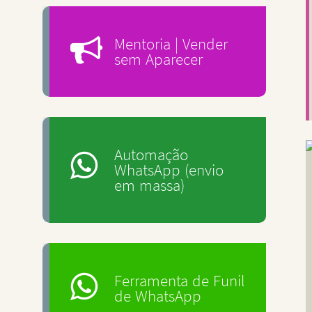
Mentoria | Vender
sem Aparecer
Automação
WhatsApp (envio
em massa)
Ferramenta de Funil
de WhatsApp