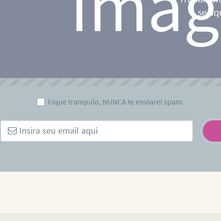
se aq
Fique tranquilo, NUNCA te enviarei spam.