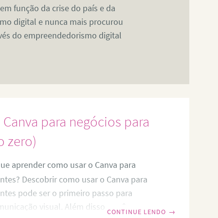
m função da crise do país e da
mo digital e nunca mais procurou
avés do empreendedorismo digital
 Canva para negócios para
o zero)
ue aprender como usar o Canva para
antes? Descobrir como usar o Canva para
antes pode ser o primeiro passo para
municação visual. Além disso, você
CONTINUE LENDO
→