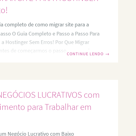
stão se voltando para blogs,
to!
a completo de como migrar site para a
passo O Guia Completo e Passo a Passo Para
a a Hostinger Sem Erros! Por Que Migrar
Antes de começarmos o passo a passo da
CONTINUE LENDO
→
ante entender por que a Hostinger pode ser
ra seu site. Confira alguns dos principais
cidade Ultra Rápida – Servidores otimizados
 carregamento mais rápidos. 💸 Melhor
e NEGÓCIOS LUCRATIVOS com
Planos
timento para Trabalhar em
um Negócio Lucrativo com Baixo