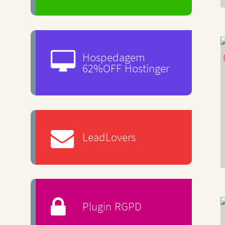
Hospedagem
62%OFF Hostinger
LeadLovers
Plugin RGPD