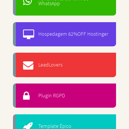
WhatsApp
Hospedagem 62%OFF Hostinger
LeadLovers
Plugin RGPD
Template Épico