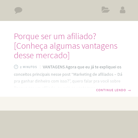
Porque ser um afiliado?
[Conheça algumas vantagens
desse mercado]
VANTAGENS Agora que eu já te expliquei os
2 MINUTOS
conceitos principais nesse post “Marketing de afiliados – Dá
pra ganhar dinheiro com isso?”, quero falar pra você sobre
Porque ser um afiliado, ou seja as vantagens de ser um
CONTINUE LENDO
→
afiliado: PORQUE SER UM AFILIADO? O Marketing de
Afiliados é considerado uma das melhores e mais rápidas
técnicas do Marketing Digital para se ganhar dinheiro na
internet e eu explico porque: Custo efetivo: O marketing
digital é barato e você não precisa se