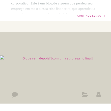
corporativo Este é um blog de alguém que perdeu seu
emprego em meio a essa crise financeira, que aprendeu a
superá-la através do marketing digital e quer dividir este
CONTINUE LENDO
→
aprendizado com você. O fato de você estar aqui lendo
minhas experiências e conhecendo as minhas dicas não
significa que você necessariamente também “ficou sem
crachá”. Só significa que você está antenado na situação do
país, percebeu que uma crise financeira nos atingiu em