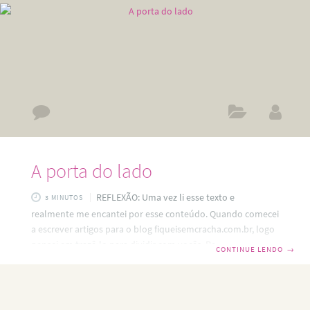
A porta do lado
REFLEXÃO: Uma vez li esse texto e
3 MINUTOS
realmente me encantei por esse conteúdo. Quando comecei
a escrever artigos para o blog fiqueisemcracha.com.br, logo
pensei em trazê-lo para dividir com vocês. Realmente ele
CONTINUE LENDO
→
nos faz refletir e nos impulsiona para uma mudança
imediata de postura e acreditem, funciona mesmo. Já pulei
muitas vezes para sair pela “porta do lado” e isso me
poupou um enorme desgaste emocional. A maioria das