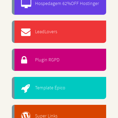
Hospedagem 62%OFF Hostinger
LeadLovers
Plugin RGPD
Template Épico
Super Links