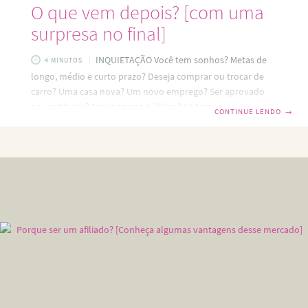
O que vem depois? [com uma
surpresa no final]
INQUIETAÇÃO Você tem sonhos? Metas de
4 MINUTOS
longo, médio e curto prazo? Deseja comprar ou trocar de
carro? Uma casa nova? Um novo emprego? Ser aprovado
no vestibular? Em concurso público? Se temos uma meta a
CONTINUE LENDO
→
cumprir é sinal que estamos no caminho certo. Pois é como
diz o dito popular: “não há bons ventos para quem não
sabe para onde ir”. Mas, admitamos que você queira
comprar um carro novo e depois de algumas economias
leva o possante para a garagem