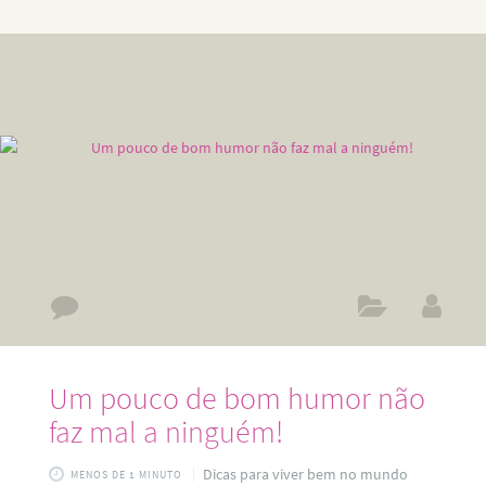
companheiros combinaram levá-lo à irritação em um jantar.
No restaurante, combinaram todos os detalhes com a
garçonete que seria responsável por atender a mesa
reservada para a ocasião. Assim que iniciou-se a refeição,
como entrada foi servida uma deliciosa sopa, da
Um pouco de bom humor não
faz mal a ninguém!
Dicas para viver bem no mundo
MENOS DE 1 MINUTO