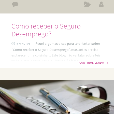
Como receber o Seguro
Desemprego?
Reuni algumas dicas para te orientar sobre
3 MINUTOS
“Como receber o Seguro Desemprego”, mas antes preciso
esclarecer uma coisinha… Este blog não vai falar sobre leis
trabalhistas, regras, etc. Meu intuito é oferecer soluções
CONTINUE LENDO
→
para você driblar a crise financeira e SUPERAR o
desemprego. =) DICA INICIAL: ASSISTA ESTE VÍDEO -Lu,
então porque você está falando sobre esse assunto? – É
simples! Pra quem já se cadastrou na minha lista e me
conhece bem, não preciso nem explicar de novo… Se