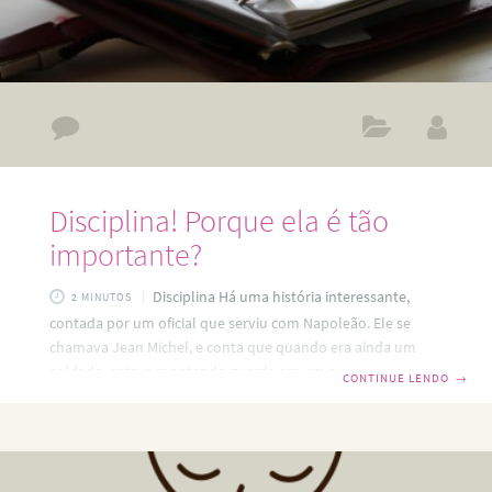
Disciplina! Porque ela é tão
importante?
Disciplina Há uma história interessante,
2 MINUTOS
contada por um oficial que serviu com Napoleão. Ele se
chamava Jean Michel, e conta que quando era ainda um
soldado, estava montando guarda em um acampamento
CONTINUE LENDO
→
na campanha da Áustria, em pleno inverno de 1796,
quando, de repente percebeu um movimento atrás de si.
Virou-se e deu com Napoleão Bonaparte em pessoa. Dizem
que ele se contentava com poucas horas de sono e muito
cedo, costumava caminhar pelo acampamento, às vezes