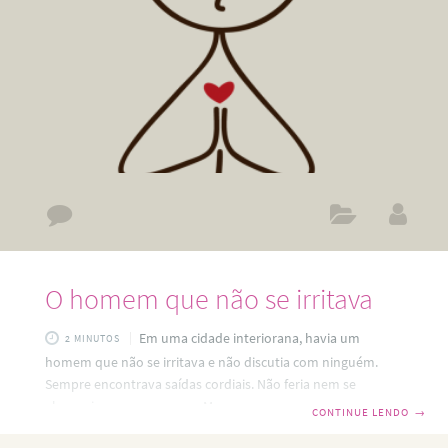
surpreendendo seus oficiais.
O homem que não se irritava
Em uma cidade interiorana, havia um
2 MINUTOS
homem que não se irritava e não discutia com ninguém.
Sempre encontrava saídas cordiais. Não feria nem se
aborrecia com as pessoas. Morava em uma modesta
CONTINUE LENDO
→
pensão, onde era admirado e querido. Para testá-lo, seus