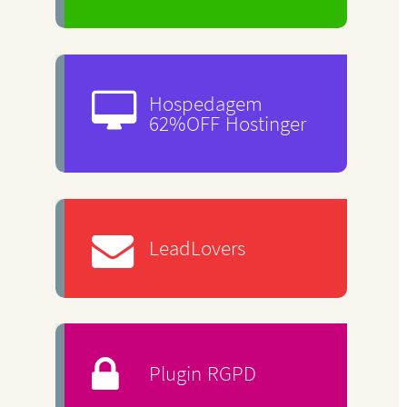
Hospedagem
62%OFF Hostinger
LeadLovers
Plugin RGPD