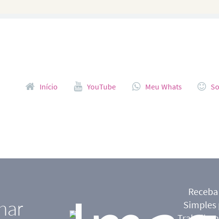
Pular para o conteúdo
Início
YouTube
Meu Whats
So
Receba
har
Simples
Trabalhan