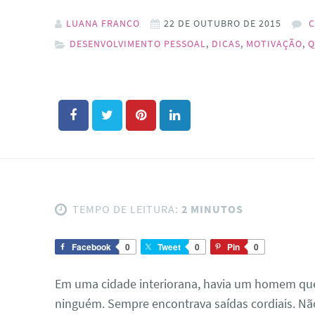
LUANA FRANCO
22 DE OUTUBRO DE 2015
C
DESENVOLVIMENTO PESSOAL
,
DICAS
,
MOTIVAÇÃO
,
Q
TEMPO DE LEITURA:
2 MINUTOS
Facebook
0
Tweet
0
Pin
0
Em uma cidade interiorana, havia um homem que 
ninguém. Sempre encontrava saídas cordiais. Não