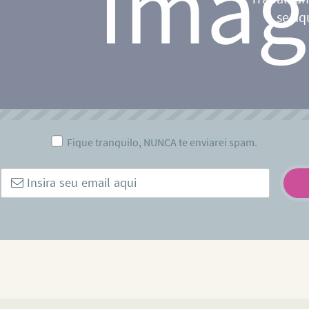
se aq
Fique tranquilo, NUNCA te enviarei spam.