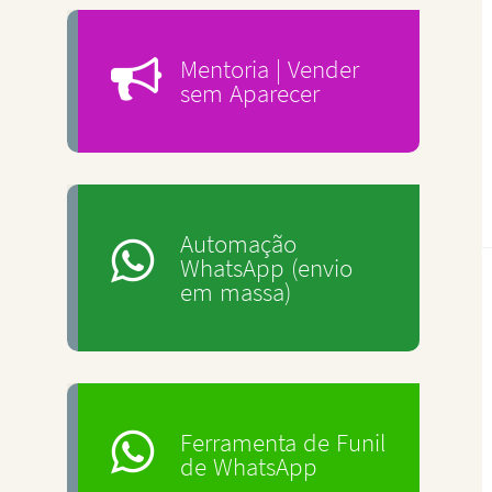
Mentoria | Vender
sem Aparecer
Automação
WhatsApp (envio
em massa)
Ferramenta de Funil
de WhatsApp