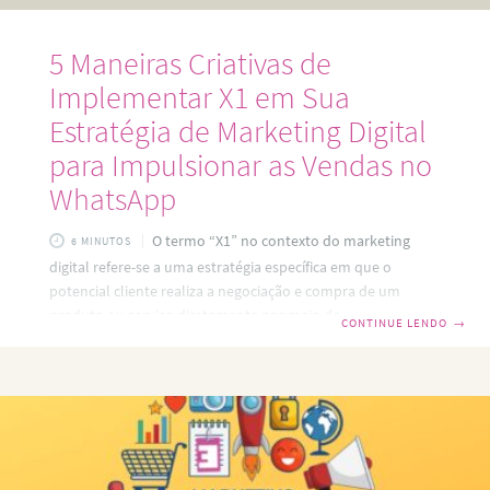
5 Maneiras Criativas de
Implementar X1 em Sua
Estratégia de Marketing Digital
para Impulsionar as Vendas no
WhatsApp
O termo “X1” no contexto do marketing
6 MINUTOS
digital refere-se a uma estratégia específica em que o
potencial cliente realiza a negociação e compra de um
produto ou serviço diretamente por meio de um aplicativo
CONTINUE LENDO
→
de mensagem. Nessa abordagem, a comunicação entre o
consumidor e a empresa ocorre de forma mais
personalizada e imediata, aproveitando a conveniência e a
agilidade oferecidas pelos aplicativos de mensagens. O X1
destaca-se pela sua capacidade de estabelecer uma
interação direta e eficiente, permitindo que as negociações
ocorram