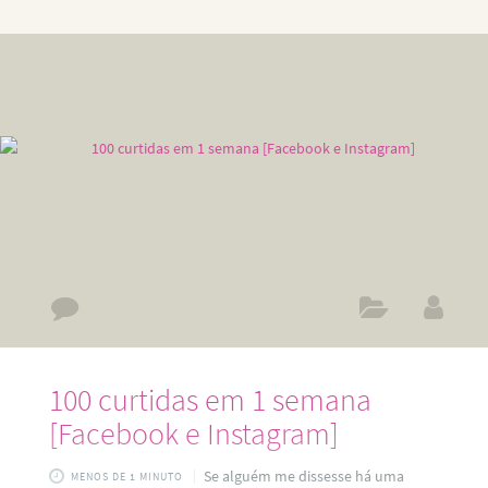
canal no Youtube, Cadastre-se no Hotmart, Escolha um
nicho ou um público com o qual você se identifica, Estude
os produtos, Dê conteúdo gratuito para a sua audiência,
Faça transformações nas vidas das pessoas, Dinheiro é
100 curtidas em 1 semana
[Facebook e Instagram]
Se alguém me dissesse há uma
MENOS DE 1 MINUTO