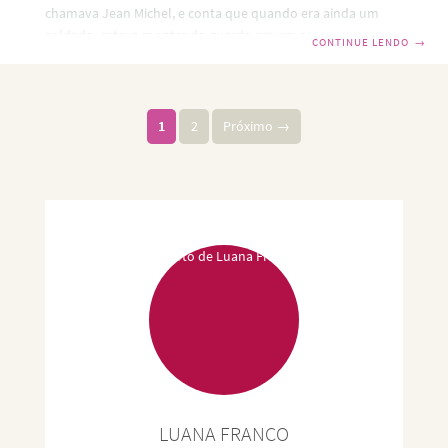
chamava Jean Michel, e conta que quando era ainda um
soldado, estava montando guarda em um acampamento
CONTINUE LENDO
→
na campanha da Áustria, em pleno inverno de 1796,
quando, de repente percebeu um movimento atrás de si.
Virou-se e deu com Napoleão Bonaparte em pessoa. Dizem
que ele se contentava com poucas horas de sono e muito
1
2
Próximo →
cedo, costumava caminhar pelo acampamento, às vezes
surpreendendo seus oficiais.
LUANA FRANCO