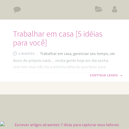
Trabalhar em casa [5 idéias
para você]
Trabalhar em casa, gerenciar seu tempo, ser
4 MINUTOS
dono do próprio nariz… muita gente hoje em dia sonha
com isso mas não faz a mínima idéia do que fazer para
viabilizar estes desejos. Por esta razão eu trouxe 5 idéias
CONTINUE LENDO
→
para você trabalhar em casa, que podem te animar a iniciar
o tão sonhado negócio próprio e começar a tabalhar “sem
crachá” 😉 . Que tal? 1 – Trabalhar em casa vendendo
doces caseiros Esta é a minha primeira sugestão pois tenho