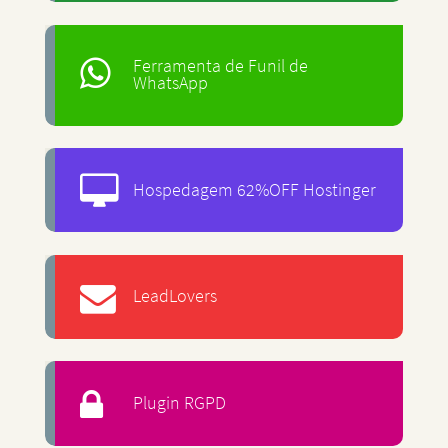
Ferramenta de Funil de
WhatsApp
Hospedagem 62%OFF Hostinger
LeadLovers
Plugin RGPD