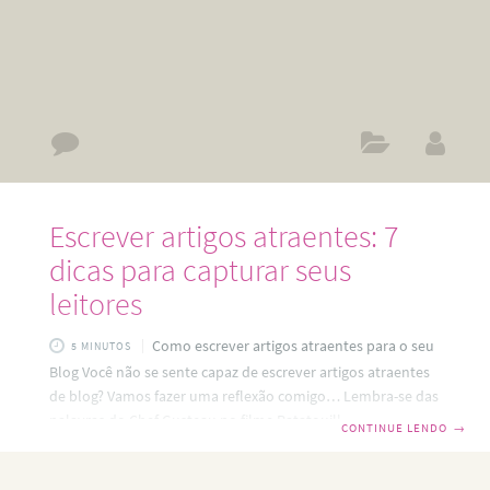
Escrever artigos atraentes: 7
dicas para capturar seus
leitores
Como escrever artigos atraentes para o seu
5 MINUTOS
Blog Você não se sente capaz de escrever artigos atraentes
de blog? Vamos fazer uma reflexão comigo… Lembra-se das
palavras do Chef Gusteau no filme Ratatouille: “Qualquer
CONTINUE LENDO
→
um pode cozinhar, mas só os que tem coragem sempre se
destacam”? Qualquer um… mais ou menos Pois é, você