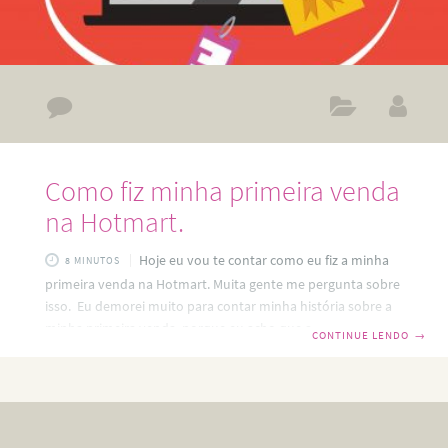
Como fiz minha primeira venda
na Hotmart.
Hoje eu vou te contar como eu fiz a minha
8 MINUTOS
primeira venda na Hotmart. Muita gente me pergunta sobre
isso. Eu demorei muito para contar minha história sobre a
minha primeira venda, porque eu acho que as pessoas
CONTINUE LENDO
→
esperam que eu conte uma coisa mágica. Como se tudo
tivesse acontecido em um estalar de dedos, alguma
coisa que tenha acontecido de surpreendente e que eu
possa dividir para que todos possam repetir. Essa é a
sensação que tenho quando me fazem perguntas sobre