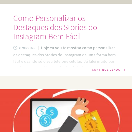
Como Personalizar os
Destaques dos Stories do
Instagram Bem Fácil
Hoje eu vou te mostrar como personalizar
2 MINUTOS
os destaques dos Stories do Instagram de uma forma bem
fácil e usando só o seu telefone celular. Já falei muito por
aqui que ter uma identidade visual ajuda seus seguidores a
CONTINUE LENDO
→
identificar o seu trabalho como seu e isso torna seu projeto
ainda mais profissional. E ter os destaques dos stories do
Instagram personalizados é uma forma de imprimir sua
identidade visual na sua conta do Instagram. Além de
deixar todo conteúdo dos Stories