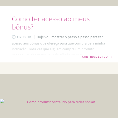
Como ter acesso ao meus
bônus?
Hoje vou mostrar o passo a passo para ter
2 MINUTOS
acesso aos bônus que ofereço para que compra pela minha
indicação. Toda vez que alguém compra um produto
usando um dos meus links de afilado eu presenteio com
CONTINUE LENDO
→
super bônus. Bônus Monetizze Se você comprou comigo
algum produto que fica hospedado na plataforma
Monetizze, o site ainda não desenvolveu um recurso para
entrega dos bônus automaticamente. Então você precisa
entrar em contato comigo. Você acessa no meu blog a
página de contato e envia