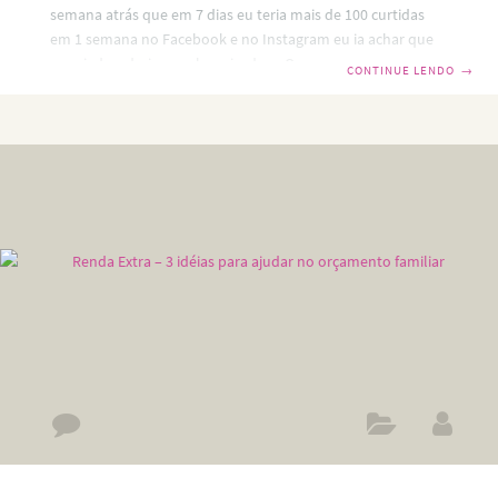
semana atrás que em 7 dias eu teria mais de 100 curtidas
em 1 semana no Facebook e no Instagram eu ia achar que
era piada e daria uma boa risada. O que me fez perceber?
CONTINUE LENDO
→
Em um dos grupos que frequento no Facebook um colega
me disse que demorou mais de três meses para conseguir
alcançar 80 seguidores. Perceber que a minha fan page e
meu insta estavam realmente fazendo