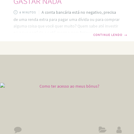
GASTAR NADA
A conta bancária está no negativo, precisa
8 MINUTOS
de uma renda extra para pagar uma dívida ou para comprar
alguma coisa que você quer muito? Quem sabe até investir
no novo negócio ou até mesmo para fazer um pezinho de
CONTINUE LENDO
→
meia. Ganhar dinheiro é o assunto predileto do Fique Sem
Crachá. Como já trabalho em casa pela internet, vivo
pesquisando formas de renda extra para aproveitar o meu
tempo livre e assim ganhar mais dinheiro. Além disso, eu
também recebo relatos de experiências