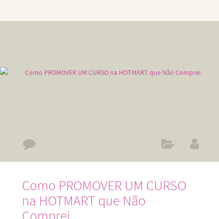
marketing digital estão sempre mudando. No digital, tudo
muda o tempo todo. Se você não está atento, pode ficar
para trás. Mas, se você estiver preparado, poderá colocar
sua empresa (ou você mesmo) à frente da concorrência e
atender às demandas,
Como PROMOVER UM CURSO
na HOTMART que Não
Comprei