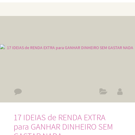
de coisas legais. Você poderá monetizar o canal, pode subir
vídeos no Youtube com mais de 15 minutos, vai poder criar
playlists no canal do Youtube. Pode colocar vídeos como
não listados, vai poder vincular o site externo ao canal, fazer
vídeos ao vivo e o mais importante
17 IDEIAS de RENDA EXTRA
para GANHAR DINHEIRO SEM