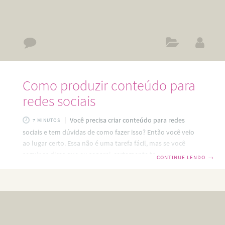
Como produzir conteúdo para
redes sociais
Você precisa criar conteúdo para redes
7 MINUTOS
sociais e tem dúvidas de como fazer isso? Então você veio
ao lugar certo. Essa não é uma tarefa fácil, mas se você
seguir as dicas que eu separei, certamente terá muito
CONTINUE LENDO
→
sucesso no planejamento de conteúdo para redes sociais,
produzindo de forma dinâmica e criativa. Saiba que cada
ação que você tomar em suas redes sociais deve ser parte
de uma estratégia de marketing maior e você precisa ter
bem claro quais são seus objetivos com