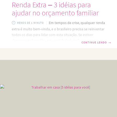
Renda Extra – 3 idéias para
ajudar no orçamento familiar
Em tempos de crise, qualquer renda
MENOS DE 1 MINUTO
extra é muito bem-vinda, e o brasileiro precisa se reinventar
todos os dias para lidar com esta situação. Se estiver
desempregado então, esta realidade é ainda mais presente.
CONTINUE LENDO
→
Não há como negar! A crise realmente assolou o nosso país.
Todos os dias em todos os telejornais, as notícias sobre o
desemprego, inflação, desvalorização do real, permanecem
e os números só aumentam. Pensando nisso, resolvi trazer
algumas dicas para ajudar no orçamento familiar e quem