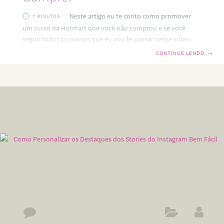
Neste artigo eu te conto como promover
7 MINUTOS
um curso na Hotmart que você não comprou e se você
seguir todos os passos que eu vou te passar nesse vídeo,
você já vai sair na frente de noventa e nove porcento dos
CONTINUE LENDO
→
afiliados iniciantes. Muita gente me pergunta se para
promover um curso você precisa comprar e estudar esse
curso primeiro. Olha só! Escuta a voz da experiência
de quem já fez mais de 10.000 vendas como afilhada. Eu
tenho como premissa conhecer a fundo todos os cursos
e ferramentas que eu