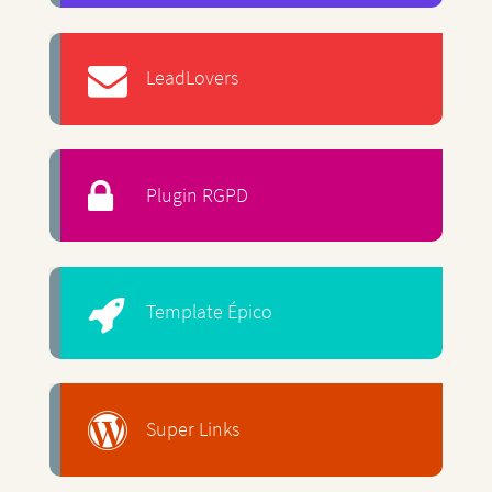
LeadLovers
Plugin RGPD
Template Épico
Super Links