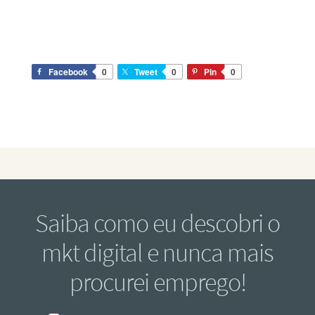
Facebook
0
Tweet
0
Pin
0
Saiba como eu descobri o
mkt digital e nunca mais
procurei emprego!