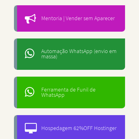
Mentoria | Vender sem Aparecer
Automação WhatsApp (envio em
massa)
Ferramenta de Funil de
WhatsApp
Hospedagem 62%OFF Hostinger