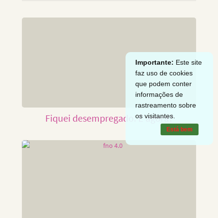
Importante:
Este site
faz uso de cookies
que podem conter
informações de
rastreamento sobre
os visitantes.
Fiquei desempregado. E agora?
Está bem