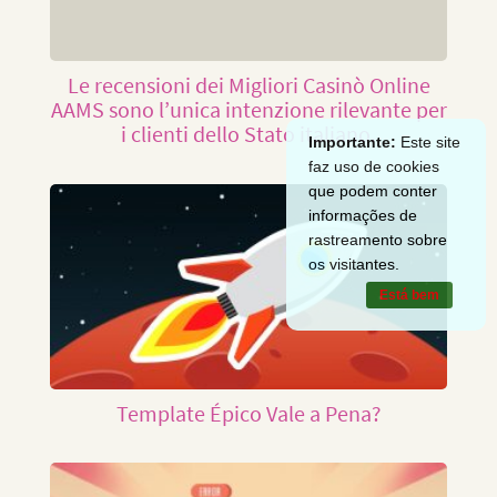
Le recensioni dei Migliori Casinò Online
AAMS sono l’unica intenzione rilevante per
i clienti dello Stato italiano.
Importante:
Este site
faz uso de cookies
que podem conter
informações de
rastreamento sobre
os visitantes.
Está bem
Template Épico Vale a Pena?