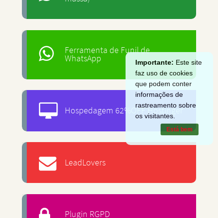
Ferramenta de Funil de
WhatsApp
Importante:
Este site
faz uso de cookies
que podem conter
informações de
rastreamento sobre
Hospedagem 62%OFF Hostinger
os visitantes.
Está bem
LeadLovers
Plugin RGPD