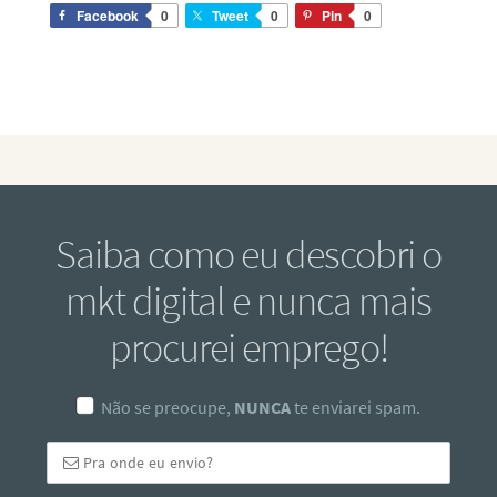
Facebook
0
Tweet
0
Pin
0
Saiba como eu descobri o
mkt digital e nunca mais
procurei emprego!
Não se preocupe,
NUNCA
te enviarei spam.