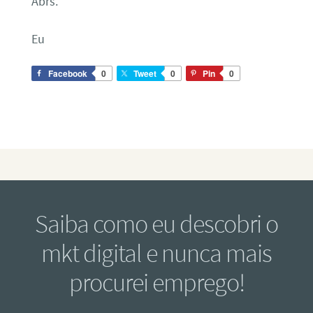
Abrs.
Eu
Facebook
0
Tweet
0
Pin
0
Saiba como eu descobri o
mkt digital e nunca mais
procurei emprego!