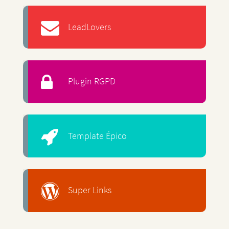
LeadLovers
Plugin RGPD
Template Épico
Super Links