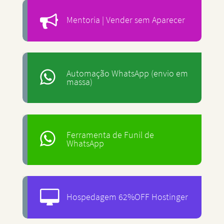
Mentoria | Vender sem Aparecer
Automação WhatsApp (envio em
massa)
Ferramenta de Funil de
WhatsApp
Hospedagem 62%OFF Hostinger